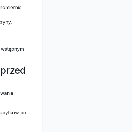
wnomiernie
tryny.
a wstępnym
 przed
owanie
 ubytków po