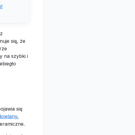
!
sz
uje się, że
rze
 na szybki i
ebiegło
ojawia się
dowlany
,
ceramiczne.