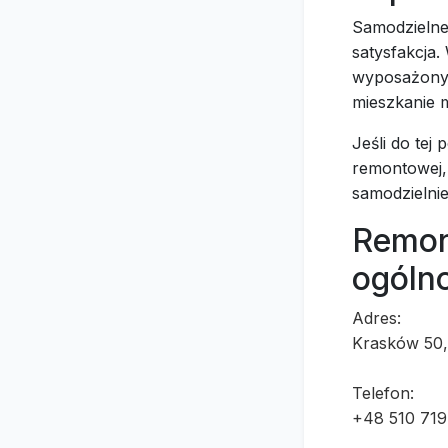
Samodzielne
satysfakcja
wyposażon
mieszkanie 
Jeśli do tej
remontowej,
samodzielni
Remon
ogóln
Adres:
Krasków 50,
Telefon:
+48 510 719