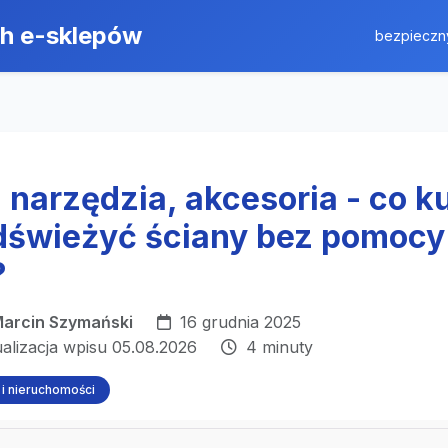
ch e-sklepów
bezpieczn
 narzędzia, akcesoria - co k
dświeżyć ściany bez pomocy
?
arcin Szymański
16 grudnia 2025
ualizacja wpisu 05.08.2026
4 minuty
i nieruchomości