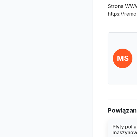
Strona WW
https://remo
MS
Powiązan
Płyty pol
maszynowy