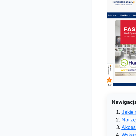
Nawigacja
Jakie
Narzęd
Akces
Wskaz