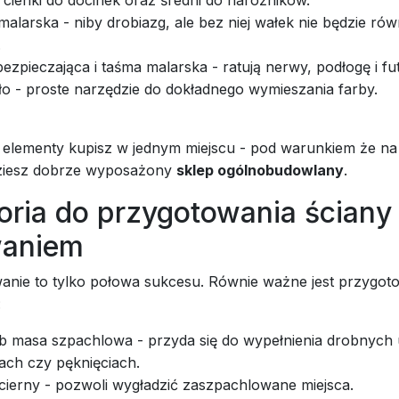
 cienki do docinek oraz średni do narożników.
alarska - niby drobiazg, ale bez niej wałek nie będzie ró
.
bezpieczająca i taśma malarska - ratują nerwy, podłogę i fu
o - proste narzędzie do dokładnego wymieszania farby.
e elementy kupisz w jednym miejscu - pod warunkiem że n
dziesz dobrze wyposażony
sklep ogólnobudowlany
.
oria do przygotowania ściany
aniem
nie to tylko połowa sukcesu. Równie ważne jest przygot
:
ub masa szpachlowa - przyda się do wypełnienia drobnych
ach czy pęknięciach.
cierny - pozwoli wygładzić zaszpachlowane miejsca.