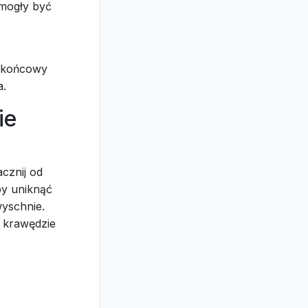
 mogły być
y końcowy
a.
ie
acznij od
by uniknąć
wyschnie.
u krawędzie