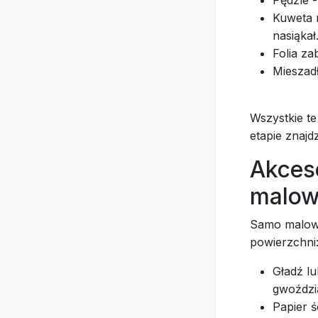
Pędzle -
Kuweta m
nasiąkał
Folia za
Mieszadł
Wszystkie t
etapie znaj
Akces
malow
Samo malowa
powierzchni
Gładź l
gwoździ
Papier ś