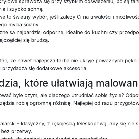
rylowe sprawdzą się przy szybkim odświeżeniu, bo są tani
ia i szybko schną.
e to świetny wybór, jeśli zależy Ci na trwałości i możliwośc
ego mycia ściany.
ne są najbardziej odporne, idealne do kuchni czy przedpo
ajczęściej się brudzą.
tać, że nawet najlepsza farba nie ukryje poważnych pękni
u przydadzą się dodatkowe akcesoria.
zia, które ułatwiają malowan
wać byle czym, ale dlaczego utrudniać sobie życie? Odpo
zędzia robią ogromną różnicę. Najlepiej od razu przygoto
larski - klasyczny, z rękojeścią teleskopową, aby się nie s
 bez przerwy.