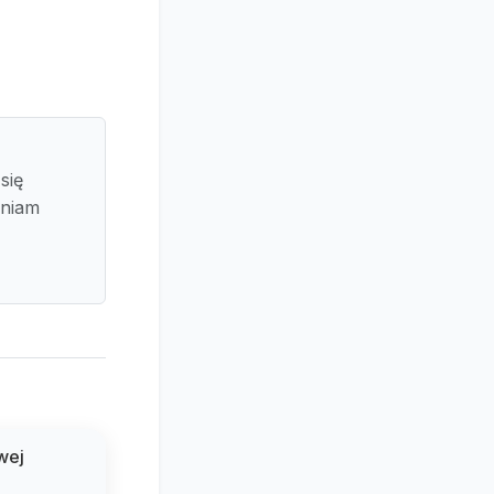
się
pniam
wej