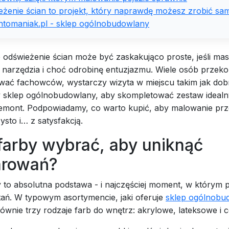
żenie ścian to projekt, który naprawdę możesz zrobić sam
tomaniak.pl - sklep ogólnobudowlany
 odświeżenie ścian może być zaskakująco proste, jeśli ma
narzędzia i choć odrobinę entuzjazmu. Wiele osób przekon
wać fachowców, wystarczy wizyta w miejscu takim jak dob
 sklep ogólnobudowlany, aby skompletować zestaw idealny
emont. Podpowiadamy, co warto kupić, aby malowanie prz
ysto i… z satysfakcją.
farby wybrać, aby uniknąć
arowań?
to absolutna podstawa - i najczęściej moment, w którym p
tań. W typowym asortymencie, jaki oferuje
sklep ogólnobu
łównie trzy rodzaje farb do wnętrz: akrylowe, lateksowe i 