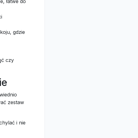
e, łatwe do
i
koju, gdzie
ęć czy
ie
wiednio
wać zestaw
chylać i nie