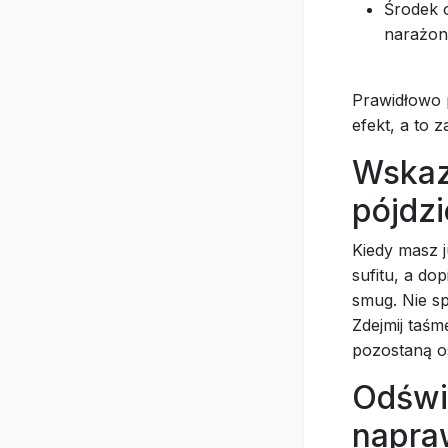
Środek o
narażone
Prawidłowo 
efekt, a to
Wskaz
pójdz
Kiedy masz j
sufitu, a do
smug. Nie sp
Zdejmij taśm
pozostaną os
Odświe
napra