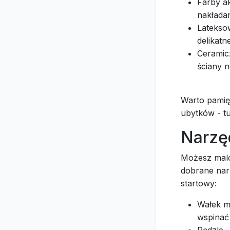
Farby ak
nakładan
Lateksow
delikatn
Ceramicz
ściany n
Warto pamię
ubytków - t
Narzęd
Możesz malo
dobrane nar
startowy:
Wałek ma
wspinać