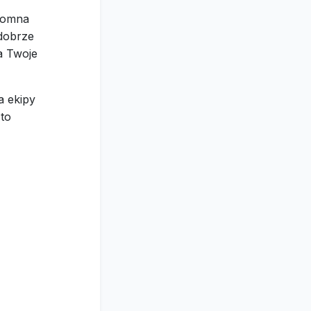
gromna
 dobrze
a Twoje
a ekipy
to