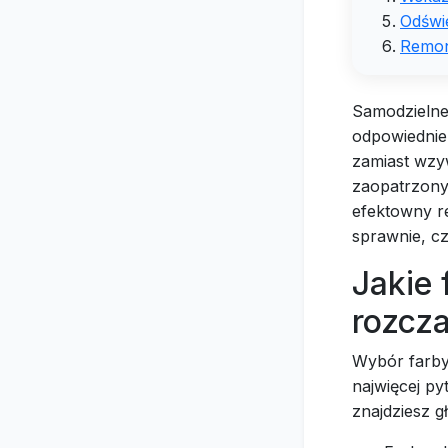
Odświe
Remon
Samodzielne
odpowiednie 
zamiast wzy
zaopatrzony
efektowny r
sprawnie, cz
Jakie 
rozcz
Wybór farby 
najwięcej py
znajdziesz g