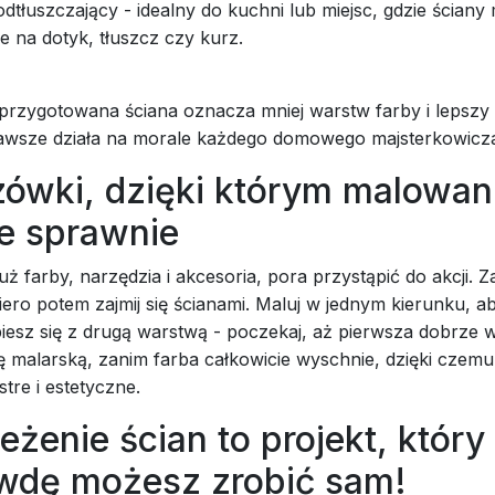
dtłuszczający - idealny do kuchni lub miejsc, gdzie ściany
 na dotyk, tłuszcz czy kurz.
przygotowana ściana oznacza mniej warstw farby i lepsz
 zawsze działa na morale każdego domowego majsterkowicz
ówki, dzięki którym malowan
ie sprawnie
uż farby, narzędzia i akcesoria, pora przystąpić do akcji. Z
piero potem zajmij się ścianami. Maluj w jednym kierunku, a
iesz się z drugą warstwą - poczekaj, aż pierwsza dobrze 
ę malarską, zanim farba całkowicie wyschnie, dzięki czem
tre i estetyczne.
żenie ścian to projekt, który
wdę możesz zrobić sam!