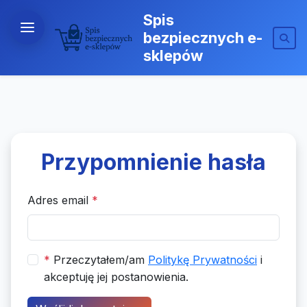
Spis
bezpiecznych e-
sklepów
Przypomnienie hasła
Adres email
*
*
Przeczytałem/am
Politykę Prywatności
i
akceptuję jej postanowienia.