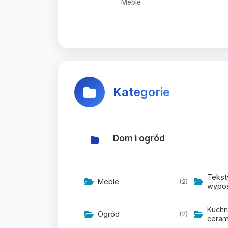
Meble
Kategorie
Dom i ogród
Teksty
Meble
(2)
wypo
Kuchni
Ogród
(2)
ceram