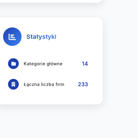
Statystyki
14
Kategorie główne
233
Łączna liczba firm