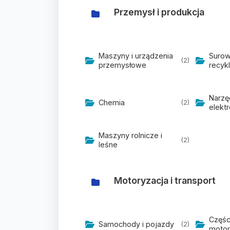
Przemysł i produkcja
Maszyny i urządzenia
Surow
(2)
przemysłowe
recykl
Narzęd
Chemia
(2)
elekt
Maszyny rolnicze i
(2)
leśne
Motoryzacja i transport
Części
Samochody i pojazdy
(2)
motor