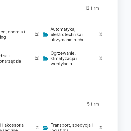
12 firm
Automatyka,
ce, energia i
elektrotechnika i
(2)
(1)
ing
utrzymanie ruchu
Ogrzewanie,
zia i
klimatyzacja i
(2)
(1)
ronarzędzia
wentylacja
5 firm
 i akcesoria
Transport, spedycja i
(1)
(1)
yzacyjne
logistyka