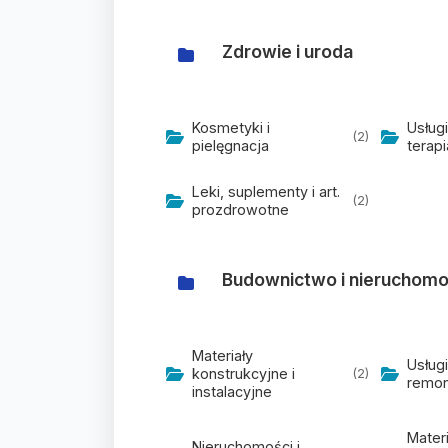
Zdrowie i uroda
Kosmetyki i
Usług
(2)
pielęgnacja
terapi
Leki, suplementy i art.
(2)
prozdrowotne
Budownictwo i nieruchomo
Materiały
Usług
konstrukcyjne i
(2)
remon
instalacyjne
Materi
Nieruchomości i