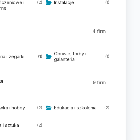
czeniowe i
Instalacje
(2)
(1)
rne
4 firm
Obuwie, torby i
ria i zegarki
(1)
(1)
galanteria
ka
9 firm
wka i hobby
Edukacja i szkolenia
(2)
(2)
a i sztuka
(2)