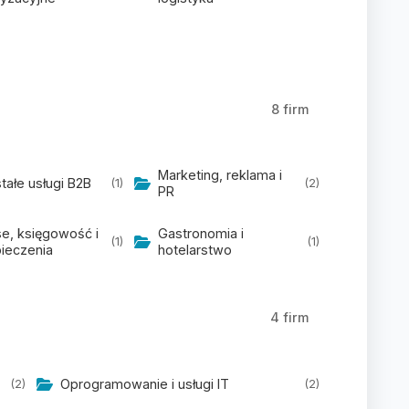
8 firm
Marketing, reklama i
tałe usługi B2B
(1)
(2)
PR
se, księgowość i
Gastronomia i
(1)
(1)
ieczenia
hotelarstwo
4 firm
Oprogramowanie i usługi IT
(2)
(2)