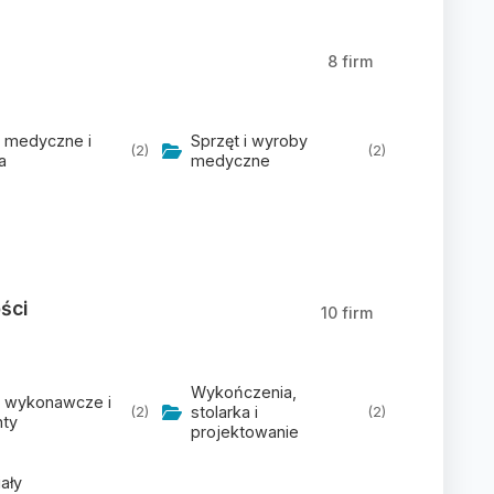
8 firm
i medyczne i
Sprzęt i wyroby
(2)
(2)
a
medyczne
ści
10 firm
Wykończenia,
i wykonawcze i
stolarka i
(2)
(2)
ty
projektowanie
ały