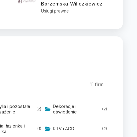
Borzemska-Wiliczkiewicz
Usługi prawne
11 firm
lia i pozostałe
Dekoracje i
(2)
(2)
sażenie
oświetlenie
a, łazienka i
RTV i AGD
(1)
(2)
ika