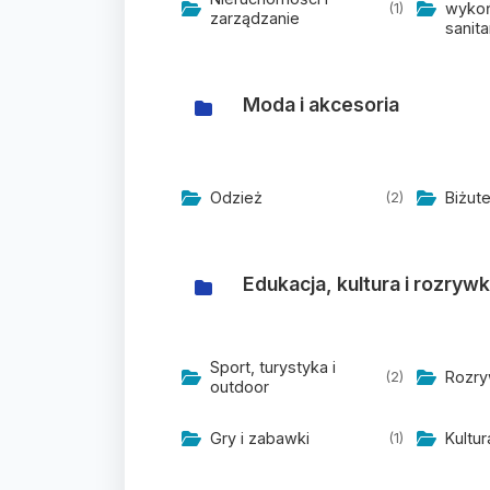
wykoń
(1)
zarządzanie
sanita
Moda i akcesoria
Odzież
Biżute
(2)
Edukacja, kultura i rozryw
Sport, turystyka i
Rozry
(2)
outdoor
Gry i zabawki
Kultur
(1)