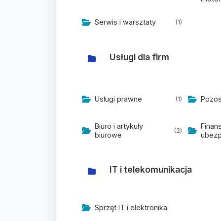
Serwis i warsztaty
(1)
Usługi dla firm
Usługi prawne
Pozos
(1)
Biuro i artykuły
Finan
(2)
biurowe
ubezp
IT i telekomunikacja
Sprzęt IT i elektronika