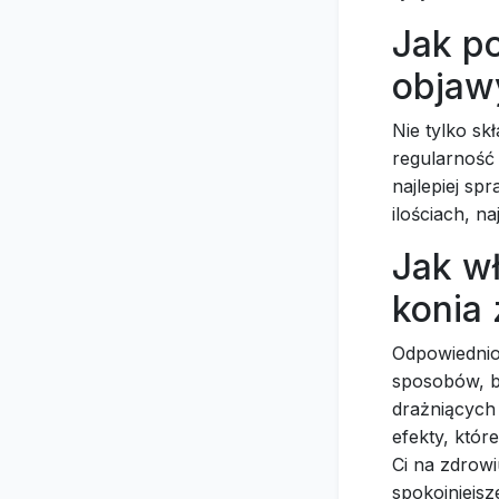
Jak p
objaw
Nie tylko sk
regularność 
najlepiej sp
ilościach, n
Jak w
konia
Odpowiedni
sposobów, b
drażniących 
efekty, któr
Ci na zdrowiu
spokojniejsze