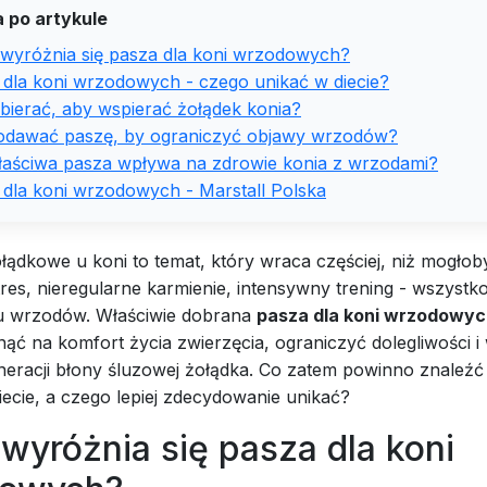
 po artykule
wyróżnia się pasza dla koni wrzodowych?
 dla koni wrzodowych - czego unikać w diecie?
bierać, aby wspierać żołądek konia?
odawać paszę, by ograniczyć objawy wrzodów?
łaściwa pasza wpływa na zdrowie konia z wrzodami?
 dla koni wrzodowych - Marstall Polska
ądkowe u koni to temat, który wraca częściej, niż mogłoby
es, nieregularne karmienie, intensywny trening - wszystko
u wrzodów. Właściwie dobrana
pasza dla koni wrzodowy
nąć na komfort życia zwierzęcia, ograniczyć dolegliwości i
eracji błony śluzowej żołądka. Co zatem powinno znaleźć 
iecie, a czego lepiej zdecydowanie unikać?
wyróżnia się pasza dla koni