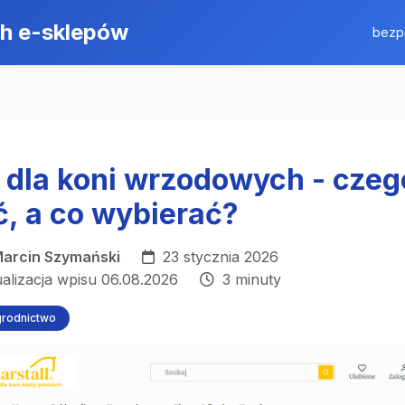
ch e-sklepów
bezp
 dla koni wrzodowych - czeg
ć, a co wybierać?
arcin Szymański
23 stycznia 2026
ualizacja wpisu 06.08.2026
3 minuty
grodnictwo