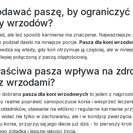
odawać paszę, by ograniczyć
y wrzodów?
ład, ale też sposób karmienia ma znaczenie. Najważniejsze
i podział dawki na mniejsze porcje.
Pasza dla koni wrzod
rawdza się wtedy, gdy koń otrzymuje ją częściej, ale w mnie
ajlepiej połączoną z paszą objętościową.
łaściwa pasza wpływa na zdr
 z wrzodami?
o dobrana
pasza dla koni wrzodowych
to jeden z najpros
y realnie poprawić samopoczucie konia i wesprzeć leczeni
składników, stawianie na włókno i regularne karmienie pr
e widać nie tylko w zachowaniu, ale i w kondycji zwierzęcia.
 konia, przyjrzyj się jego diecie już dziś - to pierwszy krok
go żołądka i lepszej jakości życia.