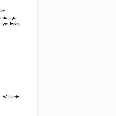
lko
onić jego
 tym lepiej
. W diecie