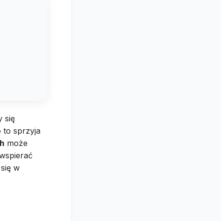
 się
 to sprzyja
ch
może
 wspierać
się w