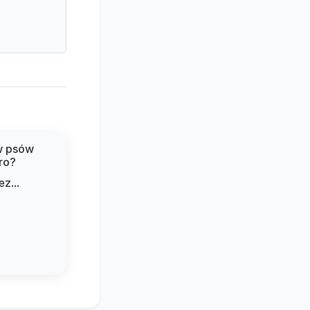
w psów
ro?
z...