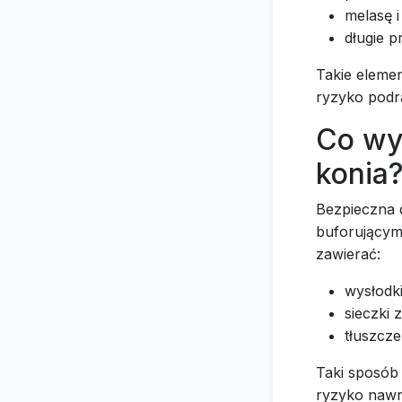
melasę 
długie p
Takie eleme
ryzyko podr
Co wy
konia
Bezpieczna d
buforującym
zawierać:
wysłodk
sieczki 
tłuszcze
Taki sposób 
ryzyko nawr