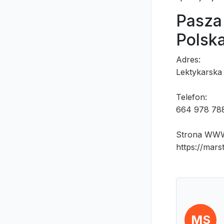
Pasza 
Polsk
Adres:
Lektykarska
Telefon:
664 978 78
Strona WW
https://marst
MS