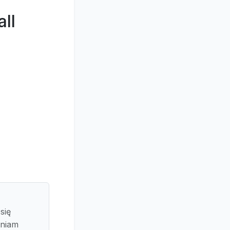
ll
się
pniam