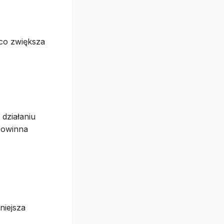
co zwiększa
 działaniu
powinna
niejsza