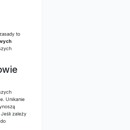
 zasady to
owych
jszych
owie
tszych
e. Unikanie
zynoszą
 Jeśli zależy
 do