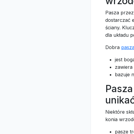
wrzod
Pasza przez
dostarczać e
ściany. Kluc
dla układu 
Dobra
pasza
jest bog
zawiera 
bazuje n
Pasza
unikać
Niektóre skł
konia wrzod
pasze tr