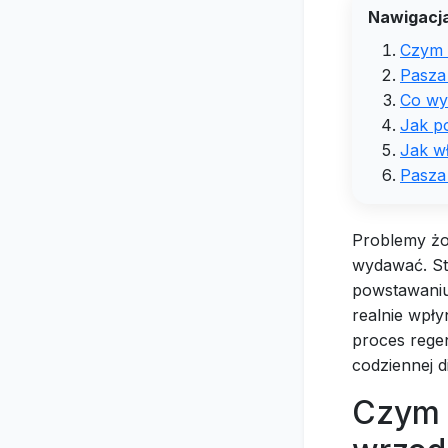
Nawigacja
Czym 
Pasza
Co wy
Jak p
Jak w
Pasza
Problemy żoł
wydawać. Str
powstawani
realnie wpły
proces regen
codziennej d
Czym 