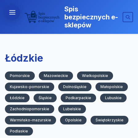
Spis
bezpiecznych e-
sklepów
Łódzkie
Pomorskie
Mazowieckie
Wielkopolskie
Kujawsko-pomorskie
Dolnośląskie
Małopolskie
Łódzkie
Śląskie
Podkarpackie
Lubuskie
Zachodniopomorskie
Lubelskie
Warmińsko-mazurskie
Opolskie
Świętokrzyskie
Podlaskie