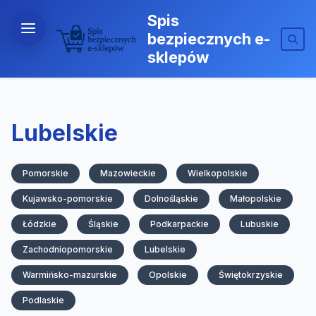
Spis
bezpiecznych e-
sklepów
Lubelskie
Pomorskie
Mazowieckie
Wielkopolskie
Kujawsko-pomorskie
Dolnośląskie
Małopolskie
Łódzkie
Śląskie
Podkarpackie
Lubuskie
Zachodniopomorskie
Lubelskie
Warmińsko-mazurskie
Opolskie
Świętokrzyskie
Podlaskie