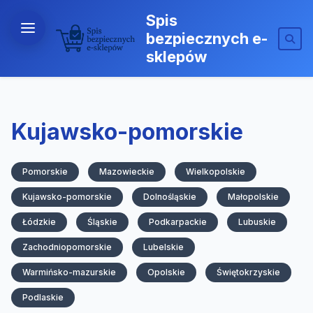
Spis
bezpiecznych e-
sklepów
Kujawsko-pomorskie
Pomorskie
Mazowieckie
Wielkopolskie
Kujawsko-pomorskie
Dolnośląskie
Małopolskie
Łódzkie
Śląskie
Podkarpackie
Lubuskie
Zachodniopomorskie
Lubelskie
Warmińsko-mazurskie
Opolskie
Świętokrzyskie
Podlaskie