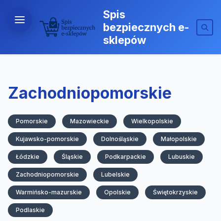
Spis
bezpiecznych e-
sklepów
Zachodniopomorskie
Pomorskie
Mazowieckie
Wielkopolskie
Kujawsko-pomorskie
Dolnośląskie
Małopolskie
Łódzkie
Śląskie
Podkarpackie
Lubuskie
Zachodniopomorskie
Lubelskie
Warmińsko-mazurskie
Opolskie
Świętokrzyskie
Podlaskie