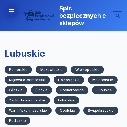
Spis
bezpiecznych e-
sklepów
Lubuskie
Pomorskie
Mazowieckie
Wielkopolskie
Kujawsko-pomorskie
Dolnośląskie
Małopolskie
Łódzkie
Śląskie
Podkarpackie
Lubuskie
Zachodniopomorskie
Lubelskie
Warmińsko-mazurskie
Opolskie
Świętokrzyskie
Podlaskie