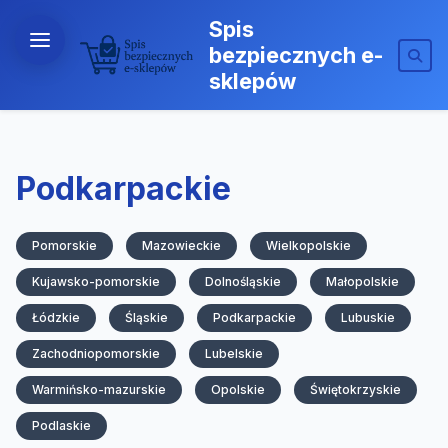
Spis
bezpiecznych e-
sklepów
Podkarpackie
Pomorskie
Mazowieckie
Wielkopolskie
Kujawsko-pomorskie
Dolnośląskie
Małopolskie
Łódzkie
Śląskie
Podkarpackie
Lubuskie
Zachodniopomorskie
Lubelskie
Warmińsko-mazurskie
Opolskie
Świętokrzyskie
Podlaskie