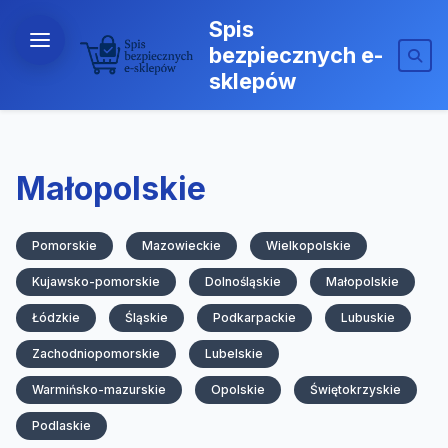
Spis
bezpiecznych e-
sklepów
Małopolskie
Pomorskie
Mazowieckie
Wielkopolskie
Kujawsko-pomorskie
Dolnośląskie
Małopolskie
Łódzkie
Śląskie
Podkarpackie
Lubuskie
Zachodniopomorskie
Lubelskie
Warmińsko-mazurskie
Opolskie
Świętokrzyskie
Podlaskie