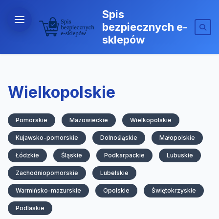
Spis
bezpiecznych e-
sklepów
Wielkopolskie
Pomorskie
Mazowieckie
Wielkopolskie
Kujawsko-pomorskie
Dolnośląskie
Małopolskie
Łódzkie
Śląskie
Podkarpackie
Lubuskie
Zachodniopomorskie
Lubelskie
Warmińsko-mazurskie
Opolskie
Świętokrzyskie
Podlaskie