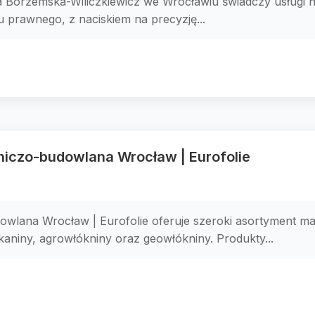
a Borzemska-Wiliczkiewicz we Wrocławiu świadczy usługi
 prawnego, z naciskiem na precyzję...
niczo-budowlana Wrocław | Eurofolie
wlana Wrocław | Eurofolie oferuje szeroki asortyment ma
aniny, agrowłókniny oraz geowłókniny. Produkty...