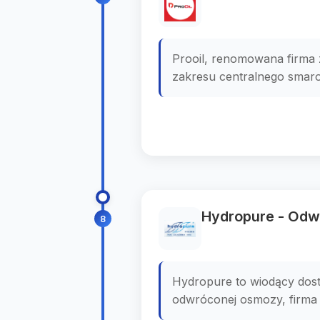
Prooil, renomowana firma 
zakresu centralnego smarow
Hydropure - Od
8
Hydropure to wiodący dost
odwróconej osmozy, firma 