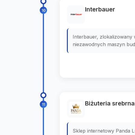
Interbauer
10
Interbauer, zlokalizowany
niezawodnych maszyn budow
Biżuteria srebrn
11
Sklep internetowy Panda Lu