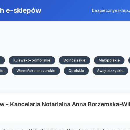
ch e-sklepów
bezpiecznyesklep.
e
Kujawsko-pomorskie
Dolnośląskie
Małopolskie
ie
Warmińsko-mazurskie
Opolskie
Świętokrzyskie
w - Kancelaria Notarialna Anna Borzemska-Wil