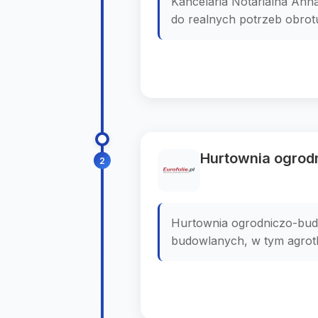
Kancelaria Notarialna Ann
do realnych potrzeb obrotu
Hurtownia ogrod
2
Hurtownia ogrodniczo-budo
budowlanych, w tym agrotk