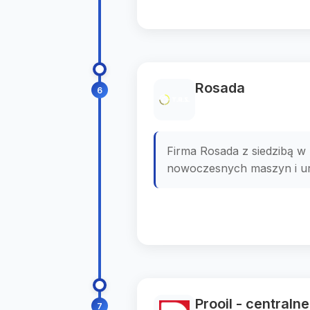
Rosada
6
Firma Rosada z siedzibą w
nowoczesnych maszyn i urz
Prooil - central
7