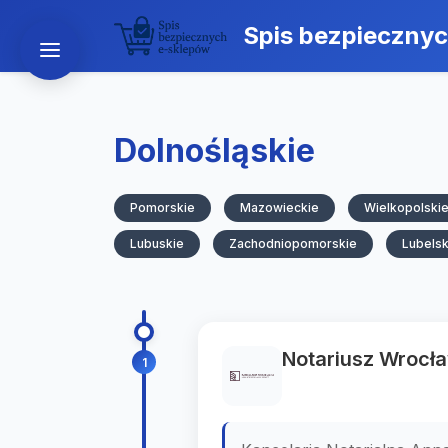
Spis bezpieczny
Dolnośląskie
Pomorskie
Mazowieckie
Wielkopolski
Lubuskie
Zachodniopomorskie
Lubelsk
Notariusz Wrocła
1