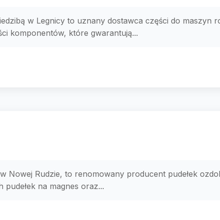
siedzibą w Legnicy to uznany dostawca części do maszyn ro
ści komponentów, które gwarantują...
ą w Nowej Rudzie, to renomowany producent pudełek ozdob
h pudełek na magnes oraz...