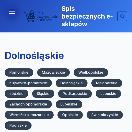
Spis
bezpiecznych e-
sklepów
Dolnośląskie
Pomorskie
Mazowieckie
Wielkopolskie
Kujawsko-pomorskie
Dolnośląskie
Małopolskie
Łódzkie
Śląskie
Podkarpackie
Lubuskie
Zachodniopomorskie
Lubelskie
Warmińsko-mazurskie
Opolskie
Świętokrzyskie
Podlaskie