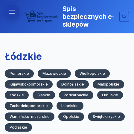
Spis
bezpiecznych e-
sklepów
Łódzkie
Pomorskie
Mazowieckie
Wielkopolskie
Kujawsko-pomorskie
Dolnośląskie
Małopolskie
Łódzkie
Śląskie
Podkarpackie
Lubuskie
Zachodniopomorskie
Lubelskie
Warmińsko-mazurskie
Opolskie
Świętokrzyskie
Podlaskie