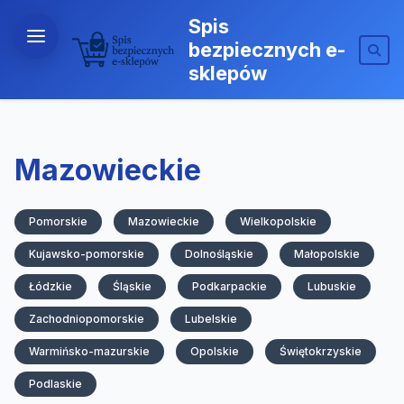
Spis
bezpiecznych e-
sklepów
Mazowieckie
Pomorskie
Mazowieckie
Wielkopolskie
Kujawsko-pomorskie
Dolnośląskie
Małopolskie
Łódzkie
Śląskie
Podkarpackie
Lubuskie
Zachodniopomorskie
Lubelskie
Warmińsko-mazurskie
Opolskie
Świętokrzyskie
Podlaskie