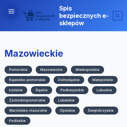
Spis
bezpiecznych e-
sklepów
Mazowieckie
Pomorskie
Mazowieckie
Wielkopolskie
Kujawsko-pomorskie
Dolnośląskie
Małopolskie
Łódzkie
Śląskie
Podkarpackie
Lubuskie
Zachodniopomorskie
Lubelskie
Warmińsko-mazurskie
Opolskie
Świętokrzyskie
Podlaskie