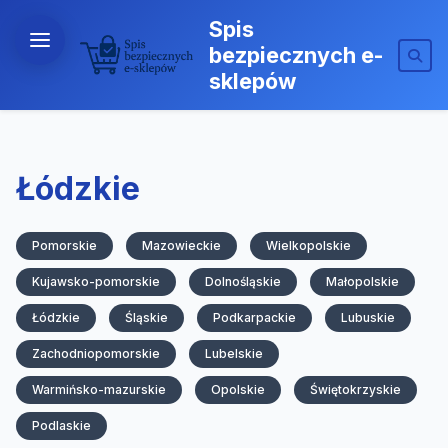
Spis
bezpiecznych e-
sklepów
Łódzkie
Pomorskie
Mazowieckie
Wielkopolskie
Kujawsko-pomorskie
Dolnośląskie
Małopolskie
Łódzkie
Śląskie
Podkarpackie
Lubuskie
Zachodniopomorskie
Lubelskie
Warmińsko-mazurskie
Opolskie
Świętokrzyskie
Podlaskie