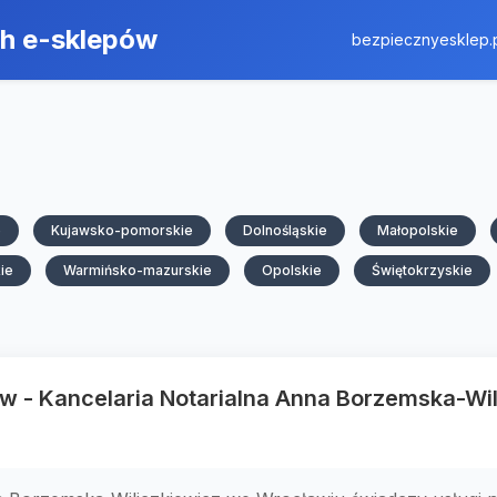
ch e-sklepów
bezpiecznyesklep.
e
Kujawsko-pomorskie
Dolnośląskie
Małopolskie
ie
Warmińsko-mazurskie
Opolskie
Świętokrzyskie
w - Kancelaria Notarialna Anna Borzemska-Wil