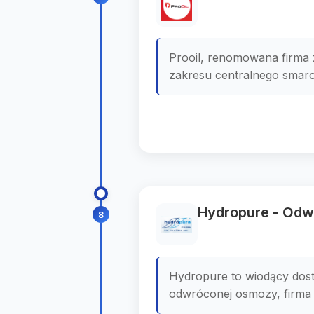
Prooil, renomowana firma 
zakresu centralnego smarow
Hydropure - Od
8
Hydropure to wiodący dost
odwróconej osmozy, firma 