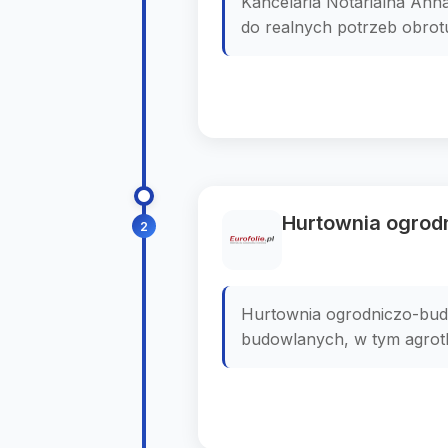
Kancelaria Notarialna Ann
do realnych potrzeb obrotu
Hurtownia ogrod
2
Hurtownia ogrodniczo-budo
budowlanych, w tym agrotk