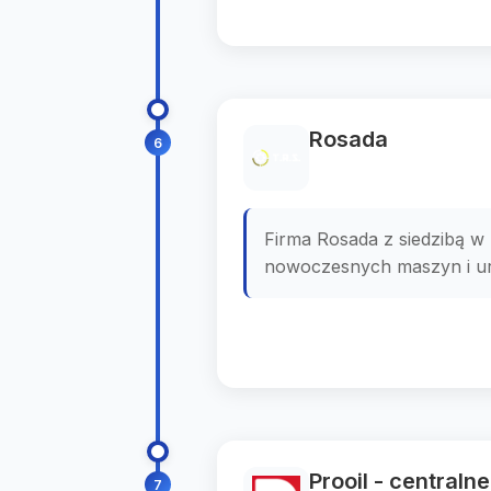
Rosada
6
Firma Rosada z siedzibą w
nowoczesnych maszyn i urz
Prooil - central
7