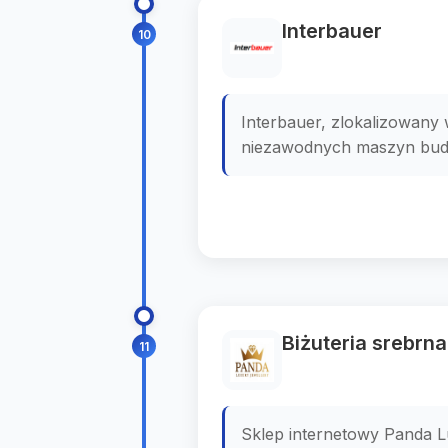
Interbauer
10
Interbauer, zlokalizowany
niezawodnych maszyn budow
Biżuteria srebrn
11
Sklep internetowy Panda Lu