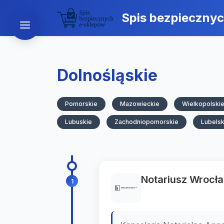
Spis bezpieczny
Dolnośląskie
Pomorskie
Mazowieckie
Wielkopolski
Lubuskie
Zachodniopomorskie
Lubelsk
Notariusz Wrocła
1