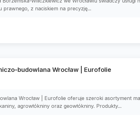
a Borzemska-Wiliczkiewicz we Wrocławiu świadczy usługi
 prawnego, z naciskiem na precyzję...
niczo-budowlana Wrocław | Eurofolie
wlana Wrocław | Eurofolie oferuje szeroki asortyment ma
aniny, agrowłókniny oraz geowłókniny. Produkty...