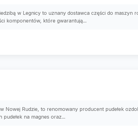
siedzibą w Legnicy to uznany dostawca części do maszyn ro
ści komponentów, które gwarantują...
ą w Nowej Rudzie, to renomowany producent pudełek ozdob
h pudełek na magnes oraz...