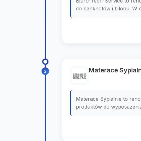
Biuro-Tech-Service to reno
do banknotów i bilonu. W o
Materace Sypialn
2
Materace Sypialnie to reno
produktów do wyposażenia s