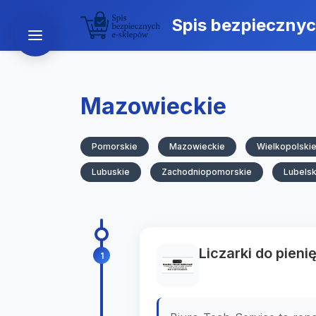
Spis bezpieczny
Mazowieckie
Pomorskie
Mazowieckie
Wielkopolski
Lubuskie
Zachodniopomorskie
Lubelsk
Liczarki do pien
1