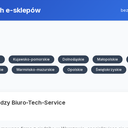
ch e-sklepów
bez
e
Kujawsko-pomorskie
Dolnośląskie
Małopolskie
ie
Warmińsko-mazurskie
Opolskie
Świętokrzyskie
iędzy Biuro-Tech-Service