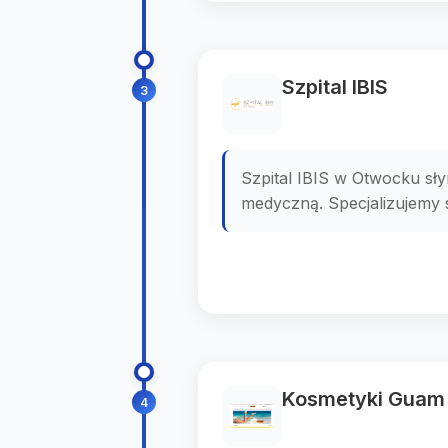
Szpital IBIS
3
Szpital IBIS w Otwocku sł
medyczną. Specjalizujemy 
Kosmetyki Guam
4