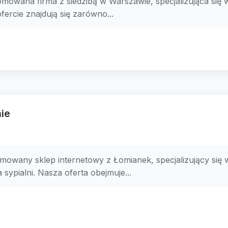
mowana firma z siedzibą w Warszawie, specjalizująca się w
fercie znajdują się zarówno...
ie
mowany sklep internetowy z Łomianek, specjalizujący się w
ypialni. Nasza oferta obejmuje...