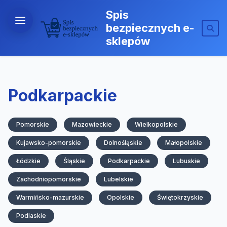
Spis
bezpiecznych e-
sklepów
Podkarpackie
Pomorskie
Mazowieckie
Wielkopolskie
Kujawsko-pomorskie
Dolnośląskie
Małopolskie
Łódzkie
Śląskie
Podkarpackie
Lubuskie
Zachodniopomorskie
Lubelskie
Warmińsko-mazurskie
Opolskie
Świętokrzyskie
Podlaskie