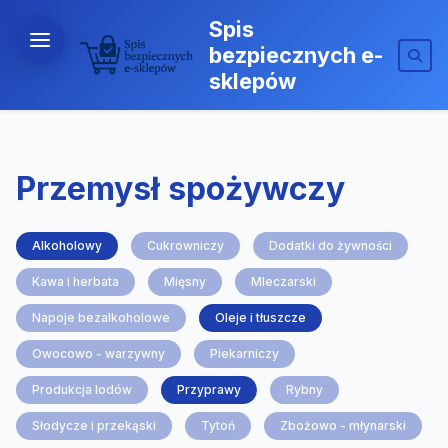
Spis
bezpiecznych e-
sklepów
Przemysł spożywczy
Alkoholowy
Cukrowniczy
Dodatki do żywności
Kawa i herbata
Mięsny
Mleczarski
Napoje bezalkoholowe
Oleje i tłuszcze
Owocowo - warzywny
Piekarniczy
Produkcja lodów
Przyprawy
Rybny
Słodycze i przekąski
Tytoń
Zbożowo - młynarski