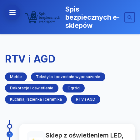
Spis
bezpiecznych e-
sklepów
RTV i AGD
Meble
Tekstylia i pozostałe wyposażenie
Dekoracje i oświetlenie
Ogród
Kuchnia, łazienka i ceramika
RTV i AGD
Sklep z oświetleniem LED,
1