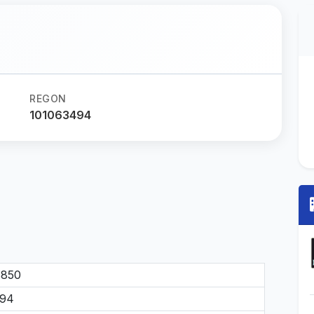
REGON
101063494
6850
494