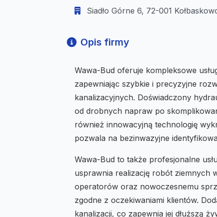
Siadło Górne 6, 72-001 Kołbaskowo
Opis firmy
Wawa-Bud oferuje kompleksowe usługi
zapewniając szybkie i precyzyjne rozw
kanalizacyjnych. Doświadczony hydrau
od drobnych napraw po skomplikowane 
również innowacyjną technologię wykr
pozwala na bezinwazyjne identyfikow
Wawa-Bud to także profesjonalne usł
usprawnia realizację robót ziemnych w
operatorów oraz nowoczesnemu sprzęt
zgodne z oczekiwaniami klientów. Do
kanalizacji, co zapewnia jej dłuższą 