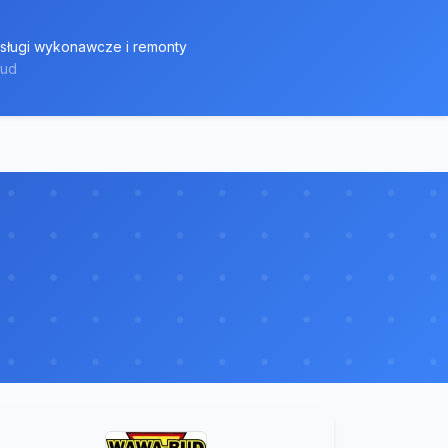
sługi wykonawcze i remonty
Bud