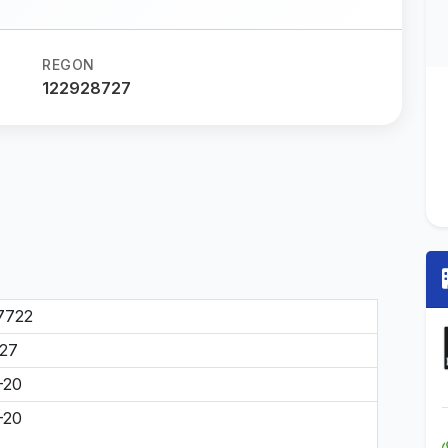
REGON
122928727
7722
27
-20
-20