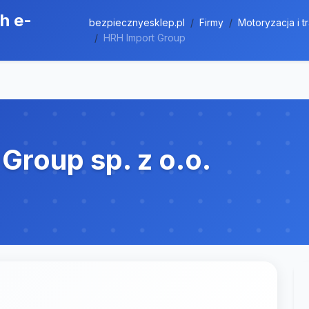
h e-
bezpiecznyesklep.pl
Firmy
Motoryzacja i t
HRH Import Group
Group sp. z o.o.