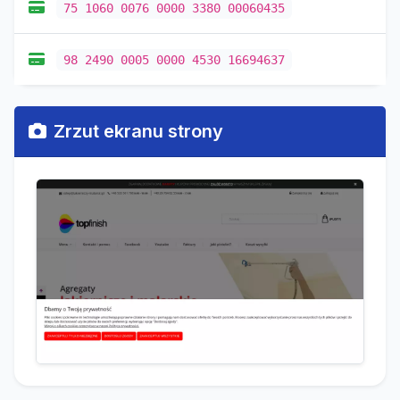
75 1060 0076 0000 3380 00060435
98 2490 0005 0000 4530 16694637
Zrzut ekranu strony