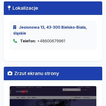
Lokalizacje
Jesionowa 13, 43-300 Bielsko-Biała,
śląskie
Telefon:
+48600679961
Zrzut ekranu strony