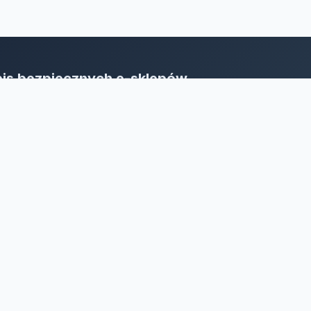
is bezpiecznych e-sklepów
oja sieć bezpieczeństwa w e-biznesie.
bieraj bez wahania, stawiaj na rzetelność!