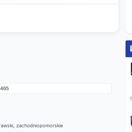
8465
rawski, zachodniopomorskie