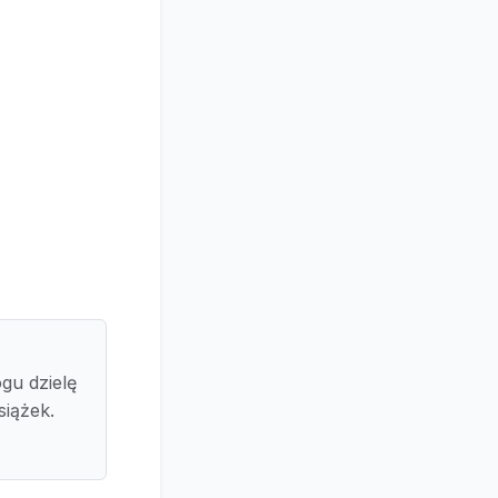
gu dzielę
siążek.