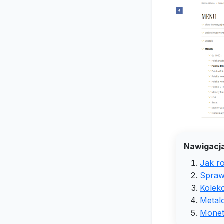
Nawigacja
Jak r
Sprawd
Kolekc
Metalo
Monet