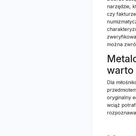
narzędzie, k
czy fakturze
numizmatyczn
charakteryzu
zweryfikowa
można zwróc
Metalo
warto
Dla miłośnik
przedmiotem 
oryginalny e
wciąż potraf
rozpoznawać