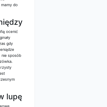
e mamy do
niędzy
fią ocenić
ginały
zas gdy
ieniądze
j nie sposób
azówka.
brzysty
est
łczesnym
w lupę
awowe