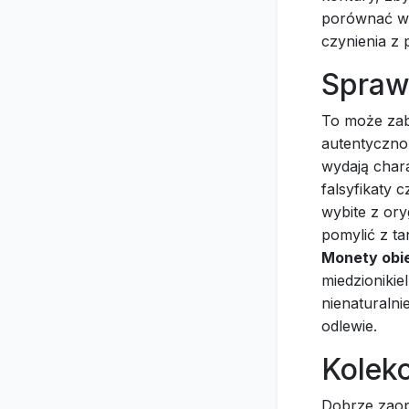
porównać wa
czynienia z 
Sprawd
To może zab
autentyczno
wydają chara
falsyfikaty
wybite z ory
pomylić z t
Monety obi
miedzionikie
nienaturaln
odlewie.
Kolekc
Dobrze zaop