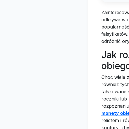
Zainteresowa
odkrywa w ni
popularność 
falsyfikató
odróżnić ory
Jak r
obieg
Choć wiele z
również tych
fałszowane s
roczniki lub
rozpoznaniu
monety obi
reliefem i 
kontury, zby