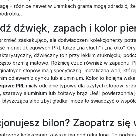
gę – różnice nawet w ułamkach grama mogą zdradzić, ż
podróbką.
ź dźwięk, zapach i kolor pie
rzmieć zaskakująco, ale doświadczeni kolekcjonerzy potra
ść monet obiegowych PRL także „na słuch” i „na oko”. Ory
kterystyczny, dźwięczny ton przy lekkim stuknięciu, podc
 często brzmią matowo. Różnicę czuć również w zapachu. P
ginalnych stopów mają specyficzną, metaliczną woń, które
anim odlewem z cynku lub aluminium. Kolor to kolejna wsk
egowe PRL
miały odcienie typowe dla użytych stopów: sre
l, szarawy aluminium lub żółtawy brąz. Jeśli powierzchnia j
ie błyszcząca albo zbyt gładka, może to świadczyć o wspó
jonujesz bilon? Zaopatrz się 
atrzony kolekcjoner zawsze ma pod ręką lupę. To podst