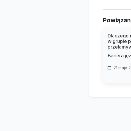
Powiązan
Dlaczego n
w grupie 
przełamyw
Bariera ję
21 maja 