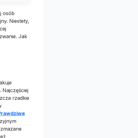
j osób
ny. Niestety,
cej
zwanie. Jak
akuje
 Najczęściej
szcza rzadkie
w
Prawdziwe
yzyjnym
rozmazane
też