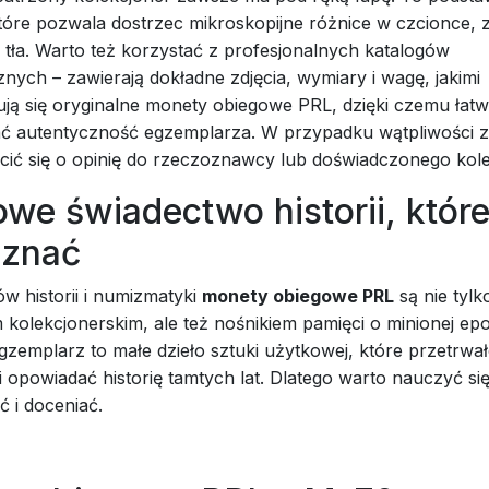
tóre pozwala dostrzec mikroskopijne różnice w czcionce, z
 tła. Warto też korzystać z profesjonalnych katalogów
ych – zawierają dokładne zdjęcia, wymiary i wagę, jakimi
ją się oryginalne monety obiegowe PRL, dzięki czemu łatwi
ć autentyczność egzemplarza. W przypadku wątpliwości 
ić się o opinię do rzeczoznawcy lub doświadczonego kole
we świadectwo historii, któr
 znać
ów historii i numizmatyki
monety obiegowe PRL
są nie tyl
kolekcjonerskim, ale też nośnikiem pamięci o minionej ep
gzemplarz to małe dzieło sztuki użytkowej, które przetrwał
i opowiadać historię tamtych lat. Dlatego warto nauczyć się
 i doceniać.