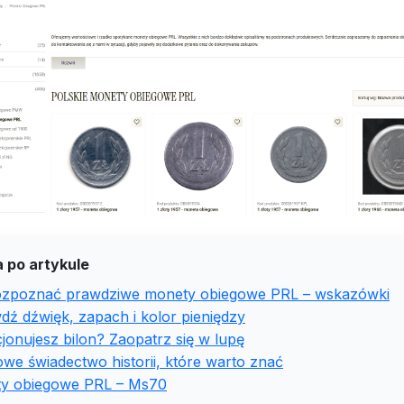
 po artykule
ozpoznać prawdziwe monety obiegowe PRL – wskazówki
ź dźwięk, zapach i kolor pieniędzy
jonujesz bilon? Zaopatrz się w lupę
we świadectwo historii, które warto znać
y obiegowe PRL – Ms70