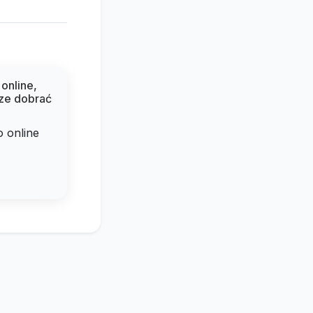
online,
rze dobrać
 online