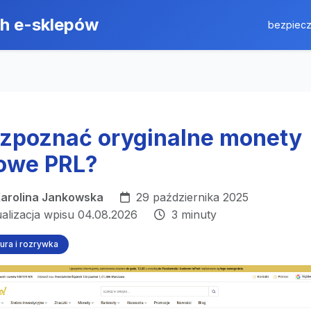
ch e-sklepów
bezpiecz
ozpoznać oryginalne monety
owe PRL?
arolina Jankowska
29 października 2025
ualizacja wpisu 04.08.2026
3 minuty
tura i rozrywka