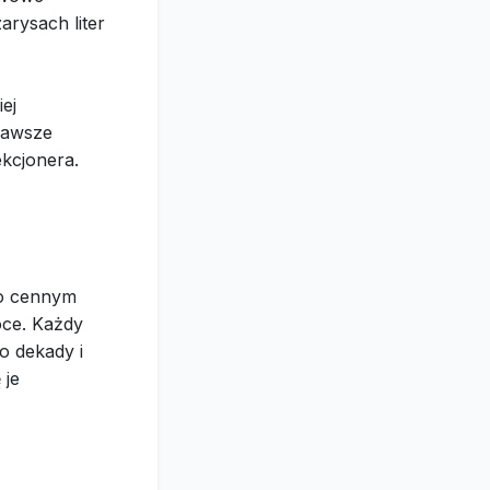
arysach liter
ej
zawsze
kcjonera.
e
ko cennym
oce. Każdy
o dekady i
 je