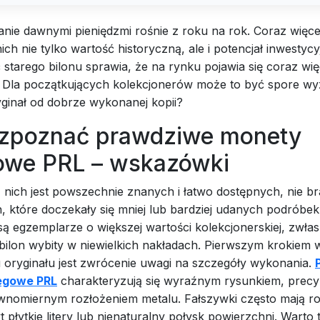
nie dawnymi pieniędzmi rośnie z roku na rok. Coraz więce
ch nie tylko wartość historyczną, ale i potencjał inwestycyj
starego bilonu sprawia, że na rynku pojawia się coraz wię
w. Dla początkujących kolekcjonerów może to być spore wy
ginał od dobrze wykonanej kopii?
ozpoznać prawdziwe monety
owe PRL – wskazówki
 nich jest powszechnie znanych i łatwo dostępnych, nie br
, które doczekały się mniej lub bardziej udanych podróbek.
ą egzemplarze o większej wartości kolekcjonerskiej, zwła
 bilon wybity w niewielkich nakładach. Pierwszym krokiem 
 oryginału jest zwrócenie uwagi na szczegóły wykonania.
egowe PRL
charakteryzują się wyraźnym rysunkiem, prec
równomiernym rozłożeniem metalu. Fałszywki często mają 
t płytkie litery lub nienaturalny połysk powierzchni. Warto 