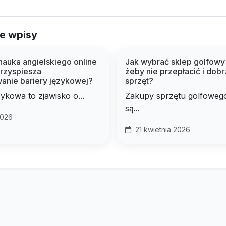
e wpisy
auka angielskiego online
Jak wybrać sklep golfowy 
przyspiesza
żeby nie przepłacić i dob
anie bariery językowej?
sprzęt?
zykowa to zjawisko o...
Zakupy sprzętu golfowego
są...
2026
21 kwietnia 2026