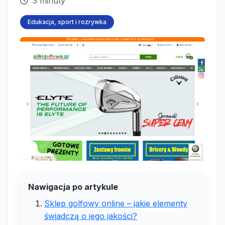
3 minuty
Edukacja, sport i rozrywka
Nawigacja po artykule
Sklep golfowy online – jakie elementy
świadczą o jego jakości?