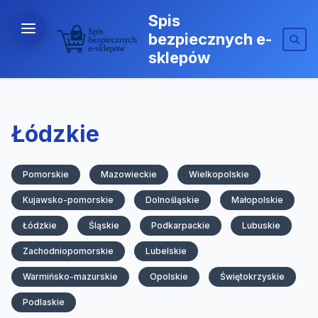
Spis
bezpiecznych e-
sklepów
Łódzkie
Pomorskie
Mazowieckie
Wielkopolskie
Kujawsko-pomorskie
Dolnośląskie
Małopolskie
Łódzkie
Śląskie
Podkarpackie
Lubuskie
Zachodniopomorskie
Lubelskie
Warmińsko-mazurskie
Opolskie
Świętokrzyskie
Podlaskie