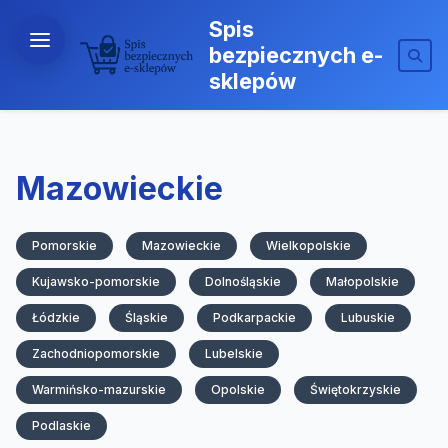
Spis
bezpiecznych e-
sklepów
Mazowieckie
Pomorskie
Mazowieckie
Wielkopolskie
Kujawsko-pomorskie
Dolnośląskie
Małopolskie
Łódzkie
Śląskie
Podkarpackie
Lubuskie
Zachodniopomorskie
Lubelskie
Warmińsko-mazurskie
Opolskie
Świętokrzyskie
Podlaskie