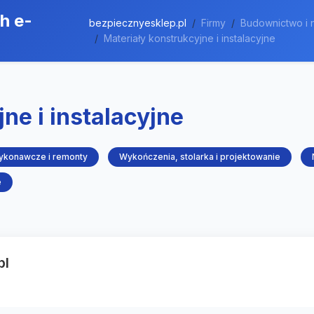
h e-
bezpiecznyesklep.pl
Firmy
Budownictwo i 
Materiały konstrukcyjne i instalacyjne
ne i instalacyjne
wykonawcze i remonty
Wykończenia, stolarka i projektowanie
e
pl