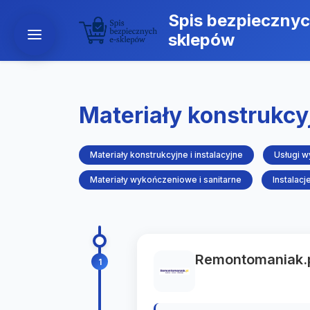
Spis bezpiecznyc
sklepów
Materiały konstrukcyj
Materiały konstrukcyjne i instalacyjne
Usługi 
Materiały wykończeniowe i sanitarne
Instalacj
Remontomaniak.
1