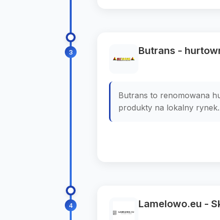
Butrans - hurto
3
Butrans to renomowana hur
produkty na lokalny rynek. 
Lamelowo.eu - Sk
4