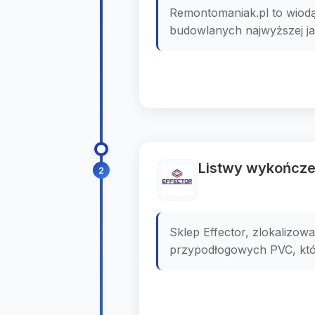
Remontomaniak.pl to wiodą
budowlanych najwyższej jako
Listwy wykończen
2
Sklep Effector, zlokalizo
przypodłogowych PVC, które 