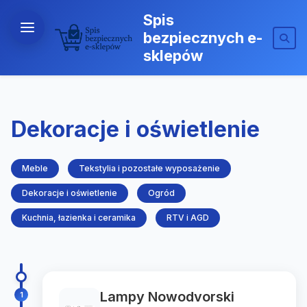
Spis
bezpiecznych e-
sklepów
Dekoracje i oświetlenie
Meble
Tekstylia i pozostałe wyposażenie
Dekoracje i oświetlenie
Ogród
Kuchnia, łazienka i ceramika
RTV i AGD
Lampy Nowodvorski
1