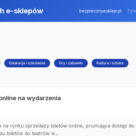
ch e-sklepów
bezpiecznyesklep.pl
Fir
Edukacja i szkolenia
Gry i zabawki
Kultura i sztuka
y online na wydarzenia
 na rynku sprzedaży biletów online, promująca dostęp do 
iu biletów do teatrów w...