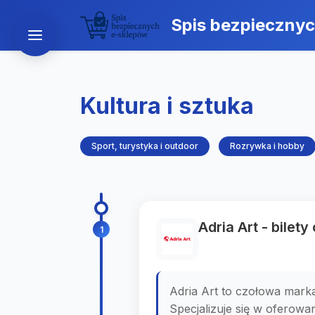
Spis bezpieczny
Kultura i sztuka
Sport, turystyka i outdoor
Rozrywka i hobby
Adria Art - bilet
1
Adria Art to czołowa marka
Specjalizuje się w oferowan