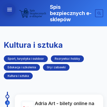
Spis
bezpiecznych e-
sklepów
Kultura i sztuka
Sport, turystyka i outdoor
Rozrywka i hobby
Edukacja i szkolenia
Gry i zabawki
Kultura i sztuka
Adria Art - bilety online na
1