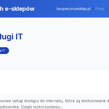
ch e-sklepów
bezpiecznyesklep.pl
Firmy
ugi IT
i IT
ksowe usługi dostępu do internetu, które są dostosowane d
tkownika. Dzięki wykorzystaniu...