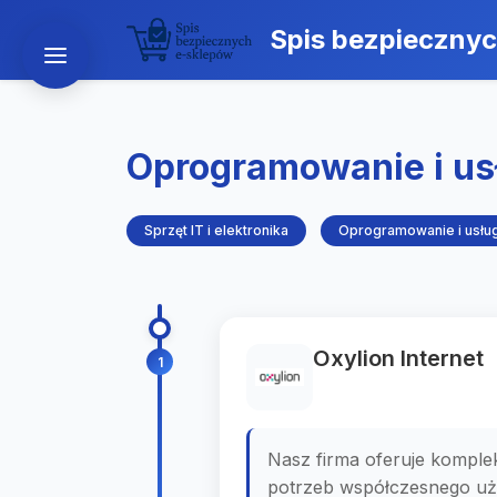
Spis bezpieczny
Oprogramowanie i usł
Sprzęt IT i elektronika
Oprogramowanie i usług
Oxylion Internet
1
Nasz firma oferuje komple
potrzeb współczesnego uży