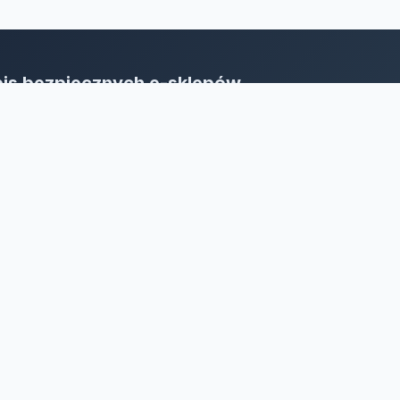
is bezpiecznych e-sklepów
oja sieć bezpieczeństwa w e-biznesie.
bieraj bez wahania, stawiaj na rzetelność!
żone.