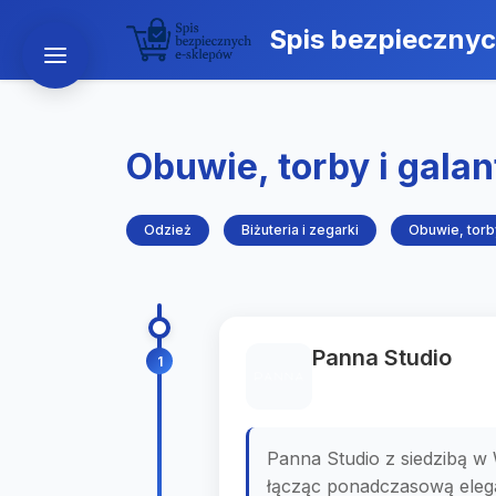
Spis bezpieczny
Obuwie, torby i galan
Odzież
Biżuteria i zegarki
Obuwie, torby
Panna Studio
1
Panna Studio z siedzibą w 
łącząc ponadczasową elega