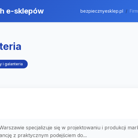
ch e-sklepów
bezpiecznyesklep.pl
Fir
teria
 i galanteria
Warszawie specjalizuje się w projektowaniu i produkcji ma
ncję z praktycznym podejściem do...