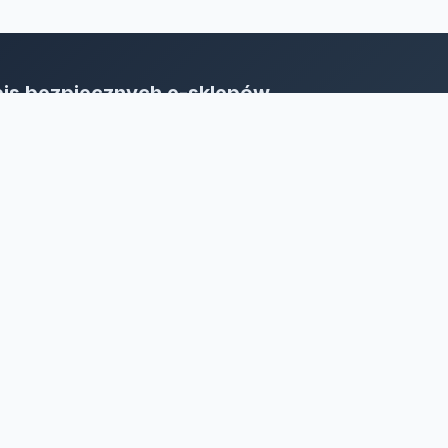
is bezpiecznych e-sklepów
oja sieć bezpieczeństwa w e-biznesie.
bieraj bez wahania, stawiaj na rzetelność!
żone.