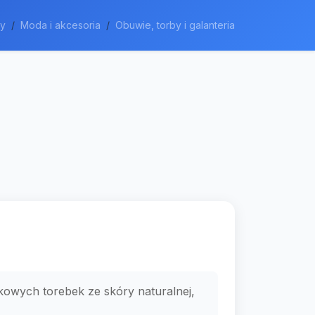
my
Moda i akcesoria
Obuwie, torby i galanteria
rkowych torebek ze skóry naturalnej,