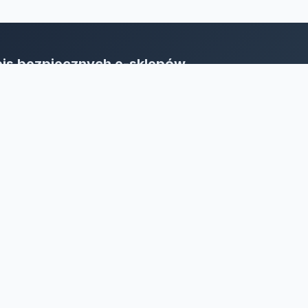
is bezpiecznych e-sklepów
oja sieć bezpieczeństwa w e-biznesie.
bieraj bez wahania, stawiaj na rzetelność!
żone.