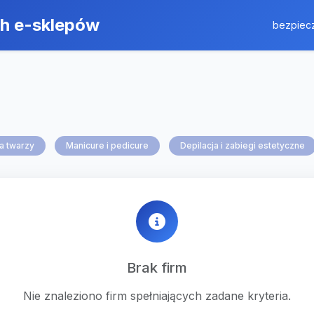
ch e-sklepów
bezpiecz
a twarzy
Manicure i pedicure
Depilacja i zabiegi estetyczne
Brak firm
Nie znaleziono firm spełniających zadane kryteria.