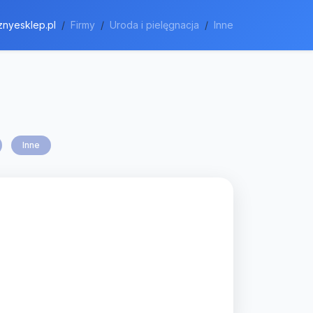
nyesklep.pl
Firmy
Uroda i pielęgnacja
Inne
Inne