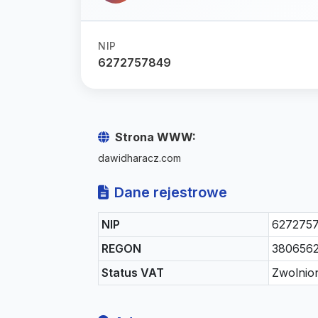
NIP
6272757849
Strona WWW:
dawidharacz.com
Dane rejestrowe
NIP
627275
REGON
380656
Status VAT
Zwolnio