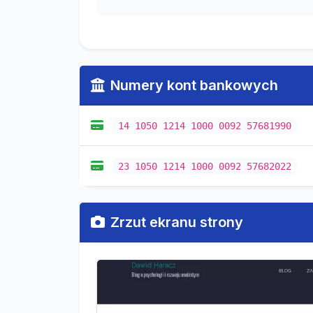
Numery kont bankowych
14 1050 1214 1000 0092 57681990
23 1050 1214 1000 0092 57682022
Zrzut ekranu strony