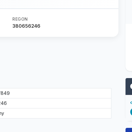
REGON
380656246
7849
246
ny