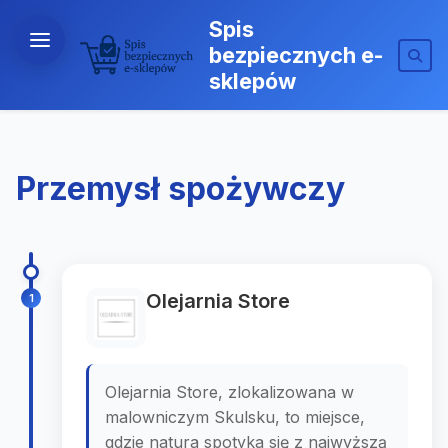
Spis
bezpiecznych e-
sklepów
Przemysł spożywczy
Olejarnia Store
1
Olejarnia Store, zlokalizowana w
malowniczym Skulsku, to miejsce,
gdzie natura spotyka się z najwyższą